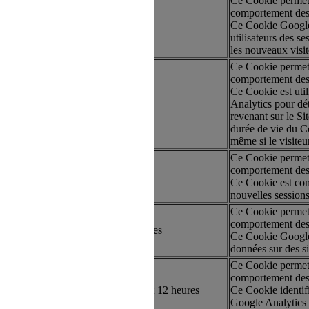
Ce Cookie permet a
comportement des 
artie
12 ans
Ce Cookie Google A
utilisateurs des ses
les nouveaux visite
Ce Cookie permet a
comportement des 
Ce Cookie est uti
artie
30 minutes
Analytics pour dét
revenant sur le Sit
durée de vie du C
même si le visiteur
Ce Cookie permet a
comportement des 
artie
Session
Ce Cookie est com
nouvelles sessions/
Ce Cookie permet a
comportement des 
artie
Quelques minutes
Ce Cookie Google A
données sur des sit
Ce Cookie permet a
comportement des 
artie
6 mois, 1 jour et 12 heures
Ce Cookie identifi
Google Analytics p