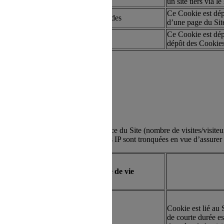
un site tiers via 
Ce Cookie est dépo
artie
Quelques secondes
d’une page du Site
Ce Cookie est dépo
 refus du visiteur au dépôt des cookies
artie
50 ans
dépôt des Cookie
tion du Site de suivre l’audience du Site (nombre de visites/visiteurs
s activer à tout moment. Les adresses IP sont tronquées en vue d’assurer
Type
Durée de vie
Cookie est lié au
artie
30 minutes
de courte durée es