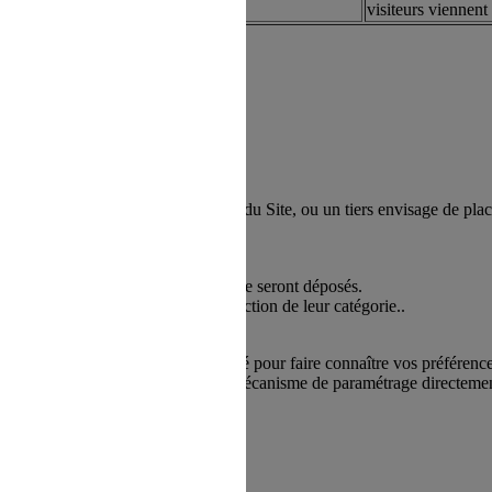
visiteurs viennent 
 Site, le responsable de la publication du Site, ou un tiers envisage de 
’ensemble des Cookies.
nécessaires au fonctionnement du Site seront déposés.
ou de désactiver les Cookies en fonction de leur catégorie..
délai, vous serez de nouveau sollicité pour faire connaître vos préféren
ertains de ces Cookies grâce à un mécanisme de paramétrage directement 