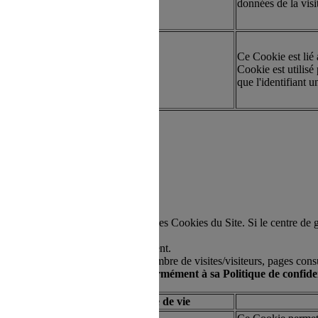
données de la visi
Ce Cookie est lié
artie
13 mois
Cookie est utilisé 
que l'identifiant u
 sont cités dans le Centre de gestion des Cookies du Site. Si le centre 
uvez donner ou retirer à tout moment.
e pour le suivi de son audience (nombre de visites/visiteurs, pages con
nalités qui lui sont propres, conformément à sa Politique de confiden
Type
Durée de vie