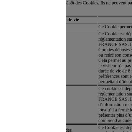
stion de vos choix en matière de dépôt des Cookies. Ils ne peuvent pas
Type
Durée de vie
artie
Session
Ce Cookie permet 
Ce Cookie est dépo
n au Site s'opère depuis un site tiers
réglementation s
FRANCE SAS. Il co
Cookies déposés sur
ou retiré son con
artie
6 mois
Cela permet au pro
le visiteur n’a p
durée de vie de 6 m
préférences sont 
permettant d’identi
Ce cookie est dépo
réglementation s
direction à l'intérieur d'une page du
FRANCE SAS. Il es
artie
6 mois
d’information rela
lorsqu’il a fermé 
présenter plus d’u
comprend aucune i
Ce Cookie est dép
artie
Quelques secondes