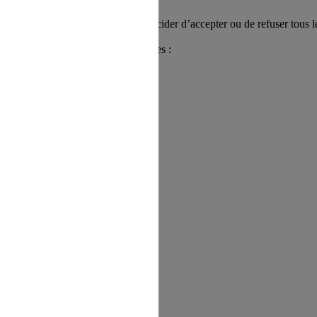
x sur les Cookies : vous pouvez décider d’accepter ou de refuser tous l
s déjà enregistrés.
rmations utiles pour gérer les Cookies :